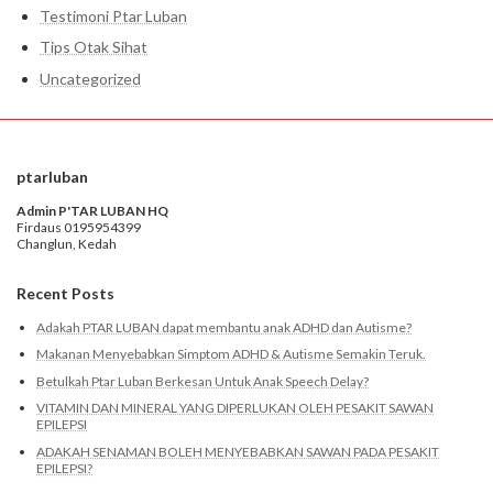
Testimoni Ptar Luban
Tips Otak Sihat
Uncategorized
ptarluban
Admin P'TAR LUBAN HQ
Firdaus 0195954399
Changlun, Kedah
Recent Posts
Adakah PTAR LUBAN dapat membantu anak ADHD dan Autisme?
Makanan Menyebabkan Simptom ADHD & Autisme Semakin Teruk.
Betulkah Ptar Luban Berkesan Untuk Anak Speech Delay?
VITAMIN DAN MINERAL YANG DIPERLUKAN OLEH PESAKIT SAWAN
EPILEPSI
ADAKAH SENAMAN BOLEH MENYEBABKAN SAWAN PADA PESAKIT
EPILEPSI?