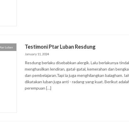
Testimoni Ptar Luban Resdung
Ptar Luban
January 11, 2024
Resdung berlaku disebabkan alergik. Lalu berlakunya tin
menghasilkan lendiran, gatal-gatal, kemerahan dan bengk
dan pembelajaran.Tapi ia juga menghilangkan balagham. Iai
dikatakan luban juga anti - radang yang kuat. Berikut a
perempuan […]