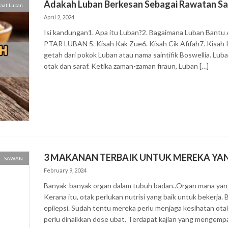
Adakah Luban Berkesan Sebagai Rawatan Sa
aat Luban
April 2, 2024
Isi kandungan1. Apa itu Luban?2. Bagaimana Luban Bantu
PTAR LUBAN 5. Kisah Kak Zue6. Kisah Cik Afifah7. Kisah 
getah dari pokok Luban atau nama saintifik Boswellia. Lub
otak dan saraf. Ketika zaman-zaman firaun, Luban […]
3 MAKANAN TERBAIK UNTUK MEREKA YAN
SAWAN
February 9, 2024
Banyak-banyak organ dalam tubuh badan..Organ mana yang 
Kerana itu, otak perlukan nutrisi yang baik untuk bekerja
epilepsi. Sudah tentu mereka perlu menjaga kesihatan ota
perlu dinaikkan dose ubat. Terdapat kajian yang mengemp