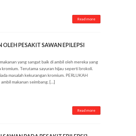
Read more
 OLEH PESAKIT SAWAN EPILEPSI
 makanan yang sangat baik di ambil oleh mereka yang
romium. Terutama sayuran hijau seperti brokoli.
 tiada masalah kekurangan kromium. PERLUKAH
mbil makanan seimbang. […]
Read more