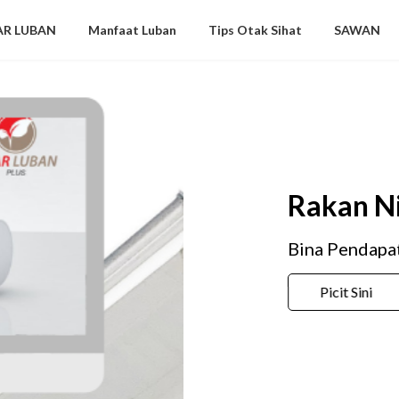
AR LUBAN
Manfaat Luban
Tips Otak Sihat
SAWAN
Niaga Diperlukan
apatan Bersama Kami