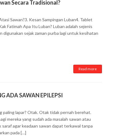
wan Secara Tradisional?
 Atasi Sawan?3. Kesan Sampingan Luban4. Tablet
Kak Fatimah Apa Itu Luban? Luban adalah sejenis
an digunakan sejak zaman purba lagi untuk kesihatan
Read more
G ADA SAWAN EPILEPSI
paling lapar? Otak. Otak tidak pernah berehat.
. Bagi mereka yang sudah ada masalah sawan atau
k saraf agar keadaan sawan dapat terkawal tanpa
arkan pada […]