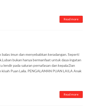
Read more
dak balas imun dan menyebabkan keradangan. Seperti
ak.Luban bukan hanya bermanfaat untuk daya ingatan
tu lendir pada saluran pernafasan dan kepala.Dan
dalah kisah Puan Laila. PENGALAMAN PUAN LAILA Anak
Read more