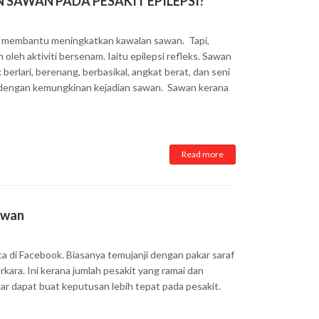
SAWAN PADA PESAKIT EPILEPSI?
h membantu meningkatkan kawalan sawan. Tapi,
 oleh aktiviti bersenam. Iaitu epilepsi refleks. Sawan
k berlari, berenang, berbasikal, angkat berat, dan seni
 dengan kemungkinan kejadian sawan. Sawan kerana
Read more
awan
a di Facebook. Biasanya temujanji dengan pakar saraf
ara. Ini kerana jumlah pesakit yang ramai dan
gar dapat buat keputusan lebih tepat pada pesakit.