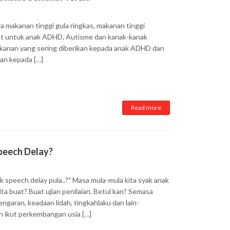
 makanan tinggi gula ringkas, makanan tinggi
ihat untuk anak ADHD, Autisme dan kanak-kanak
 makanan yang sering diberikan kepada anak ADHD dan
an kepada […]
Read more
peech Delay?
speech delay pula..?" Masa mula-mula kita syak anak
ta buat? Buat ujian penilaian. Betul kan? Semasa
garan, keadaan lidah, tingkahlaku dan lain-
an ikut perkembangan usia […]